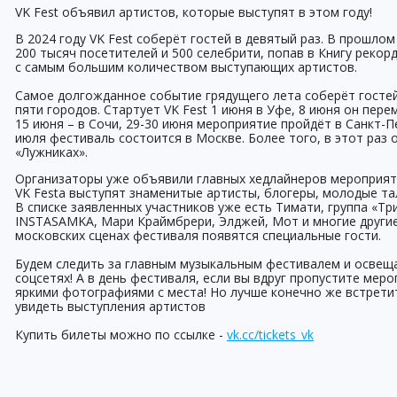
VK Fest объявил артистов, которые выступят в этом году!
В 2024 году VK Fest соберёт гостей в девятый раз. В прошло
200 тысяч посетителей и 500 селебрити, попав в Книгу рекор
с самым большим количеством выступающих артистов.
Самое долгожданное событие грядущего лета соберёт гостей
пяти городов. Стартует VK Fest 1 июня в Уфе, 8 июня он пере
15 июня – в Сочи, 29-30 июня мероприятие пройдёт в Санкт-Пе
июля фестиваль состоится в Москве. Более того, в этот раз 
«Лужниках».
Организаторы уже объявили главных хедлайнеров мероприяти
VK Festа выступят знаменитые артисты, блогеры, молодые та
В списке заявленных участников уже есть Тимати, группа «Тр
INSTASAMKA, Мари Краймбрери, Элджей, Мот и многие другие.
московских сценах фестиваля появятся специальные гости.
Будем следить за главным музыкальным фестивалем и освеща
соцсетях! А в день фестиваля, если вы вдруг пропустите мер
яркими фотографиями с места! Но лучше конечно же встретит
увидеть выступления артистов
Купить билеты можно по ссылке -
vk.cc/tickets_vk